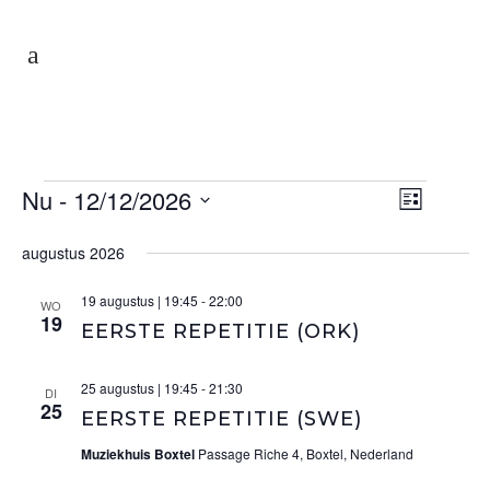
Evenementen
Nu
 - 
12/12/2026
WEER
Evenem
Lijst
Selecteer
NAVIG
weerga
augustus 2026
een
navigat
datum.
19 augustus | 19:45
-
22:00
WO
19
EERSTE REPETITIE (ORK)
25 augustus | 19:45
-
21:30
DI
25
EERSTE REPETITIE (SWE)
Muziekhuis Boxtel
Passage Riche 4, Boxtel, Nederland