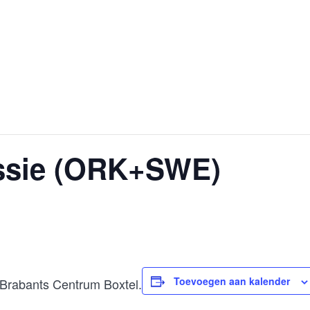
HOME
ACTUEEL
OVER ONS
SPEEL MEE
FOT
ssie (ORK+SWE)
Toevoegen aan kalender
 Brabants Centrum Boxtel.