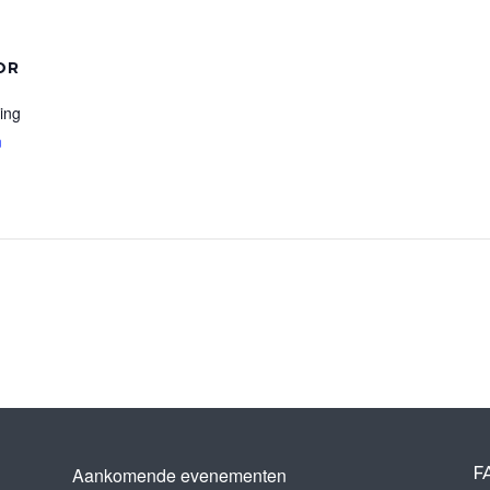
OR
ting
n
Aankomende evenementen
F