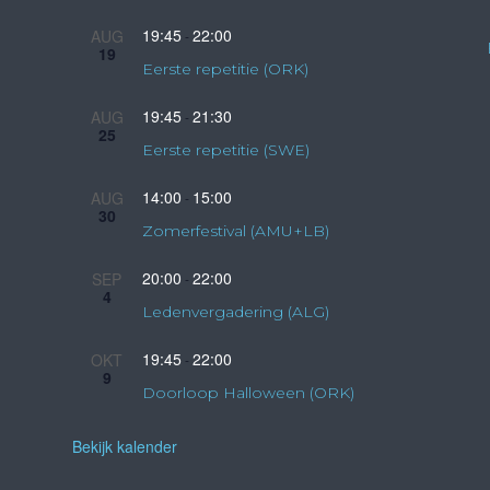
19:45
22:00
AUG
-
19
Eerste repetitie (ORK)
19:45
21:30
AUG
-
25
Eerste repetitie (SWE)
14:00
15:00
AUG
-
30
Zomerfestival (AMU+LB)
20:00
22:00
SEP
-
4
Ledenvergadering (ALG)
19:45
22:00
OKT
-
9
Doorloop Halloween (ORK)
Bekijk kalender