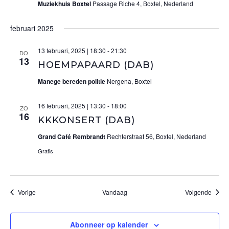
Muziekhuis Boxtel
Passage Riche 4, Boxtel, Nederland
februari 2025
13 februari, 2025 | 18:30
-
21:30
DO
13
HOEMPAPAARD (DAB)
Manege bereden politie
Nergena, Boxtel
16 februari, 2025 | 13:30
-
18:00
ZO
16
KKKONSERT (DAB)
Grand Café Rembrandt
Rechterstraat 56, Boxtel, Nederland
Gratis
Evenementen
Evene
Vorige
Vandaag
Volgende
Abonneer op kalender