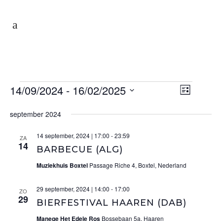
Evenementen
14/09/2024
 - 
16/02/2025
WEER
Evenem
Lijst
Selecteer
NAVIG
weerga
september 2024
een
navigat
datum.
14 september, 2024 | 17:00
-
23:59
ZA
14
BARBECUE (ALG)
Muziekhuis Boxtel
Passage Riche 4, Boxtel, Nederland
29 september, 2024 | 14:00
-
17:00
ZO
29
BIERFESTIVAL HAAREN (DAB)
Manege Het Edele Ros
Bossebaan 5a, Haaren