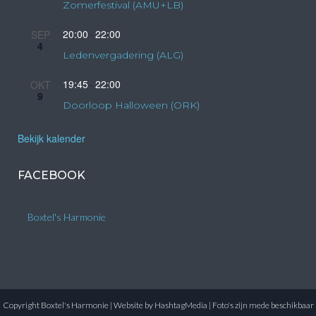
Zomerfestival (AMU+LB)
20:00
22:00
SEP
-
4
Ledenvergadering (ALG)
19:45
22:00
OKT
-
9
Doorloop Halloween (ORK)
Bekijk kalender
FACEBOOK
Boxtel's Harmonie
Copyright Boxtel's Harmonie | Website by
HashtagMedia
| Foto's zijn mede beschikbaar