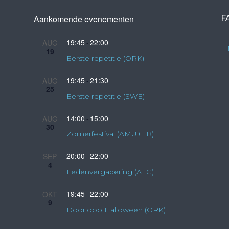
Aankomende evenementen
F
19:45
22:00
AUG
-
19
Eerste repetitie (ORK)
19:45
21:30
AUG
-
25
Eerste repetitie (SWE)
14:00
15:00
AUG
-
30
Zomerfestival (AMU+LB)
20:00
22:00
SEP
-
4
Ledenvergadering (ALG)
19:45
22:00
OKT
-
9
Doorloop Halloween (ORK)