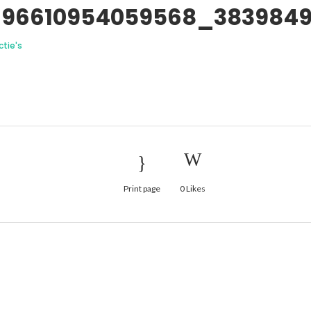
696610954059568_3839849
ctie's
Print page
0
Likes